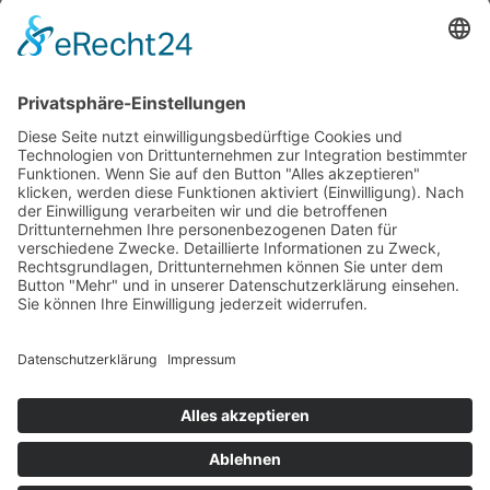
Innenabdichtungen
Außenabdichtungen
Einbau Rückstauklappen
Unternehmen
Über uns
Waterblog
Impressum
Datenschutz
Kontakt
Waterblokk GmbH
Hochwasser- & Starkregen-Schutzkonzepte
Friedrich-Krupp-Straße 13
52511 Geilenkirchen
info@waterblokk.com
01604139863
Facebook
LinkedIn
YouTube